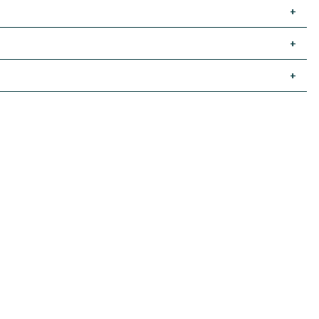
+
+
+