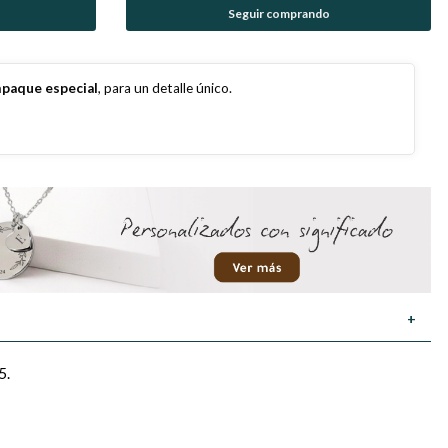
Seguir comprando
paque especial
, para un detalle único.
+
5.