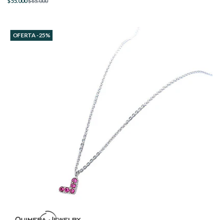
$55.000
$65.000
OFERTA -25%