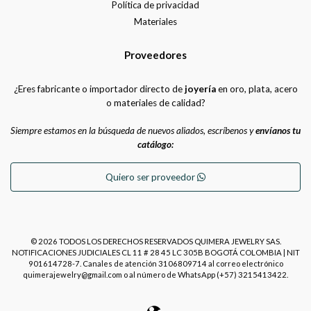
Política de privacidad
Materiales
Proveedores
¿Eres fabricante o importador directo de
joyería
en oro, plata, acero
o materiales de calidad?
Siempre estamos en la búsqueda de nuevos aliados, escríbenos y
envíanos tu
catálogo:
Quiero ser proveedor
© 2026 TODOS LOS DERECHOS RESERVADOS QUIMERA JEWELRY SAS.
NOTIFICACIONES JUDICIALES CL 11 # 28 45 LC 305B BOGOTÁ COLOMBIA | NIT
901614728-7. Canales de atención 3106809714 al correo electrónico
quimerajewelry@gmail.com o al número de WhatsApp (+57) 3215413422.