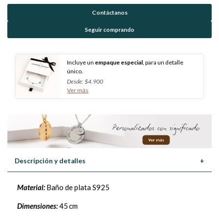
Contáctanos
Seguir comprando
Incluye un
empaque especial
, para un detalle
único.
Desde: $4.900
Ver más
Descripción y detalles
+
Material:
Baño de plata S925
Dimensiones:
45 cm