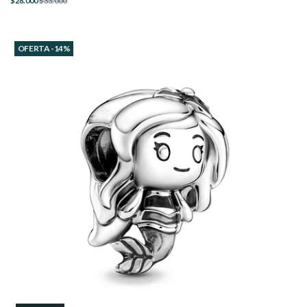
$28.000
$33.000
OFERTA -14%