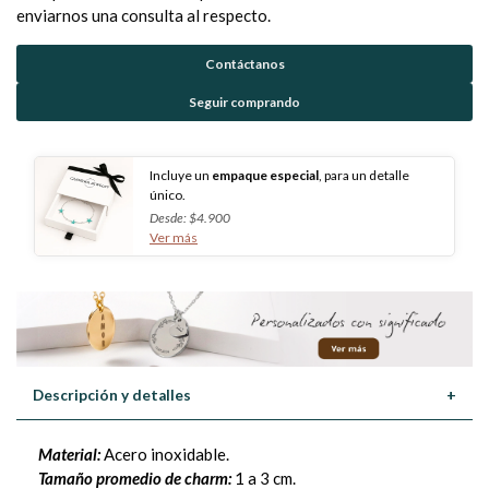
enviarnos una consulta al respecto.
Contáctanos
Seguir comprando
Incluye un
empaque especial
, para un detalle
único.
Desde: $4.900
Ver más
Descripción y detalles
+
Material:
Acero inoxidable.
Tamaño promedio de charm:
1 a 3 cm.