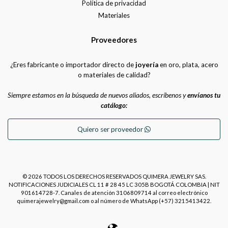
Política de privacidad
Materiales
Proveedores
¿Eres fabricante o importador directo de
joyería
en oro, plata, acero
o materiales de calidad?
Siempre estamos en la búsqueda de nuevos aliados, escríbenos y
envíanos tu
catálogo:
Quiero ser proveedor
© 2026 TODOS LOS DERECHOS RESERVADOS QUIMERA JEWELRY SAS.
NOTIFICACIONES JUDICIALES CL 11 # 28 45 LC 305B BOGOTÁ COLOMBIA | NIT
901614728-7. Canales de atención 3106809714 al correo electrónico
quimerajewelry@gmail.com o al número de WhatsApp (+57) 3215413422.