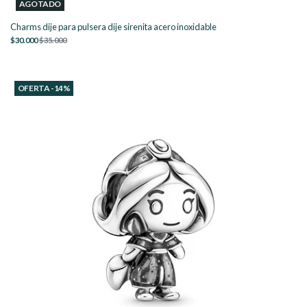
AGOTADO
Charms dije para pulsera dije sirenita acero inoxidable
$30.000
$35.000
OFERTA -14%