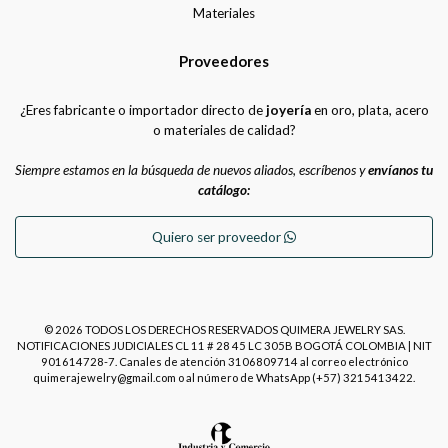
Materiales
Proveedores
¿Eres fabricante o importador directo de
joyería
en oro, plata, acero
o materiales de calidad?
Siempre estamos en la búsqueda de nuevos aliados, escríbenos y
envíanos tu
catálogo:
Quiero ser proveedor
© 2026 TODOS LOS DERECHOS RESERVADOS QUIMERA JEWELRY SAS.
NOTIFICACIONES JUDICIALES CL 11 # 28 45 LC 305B BOGOTÁ COLOMBIA | NIT
901614728-7. Canales de atención 3106809714 al correo electrónico
quimerajewelry@gmail.com o al número de WhatsApp (+57) 3215413422.