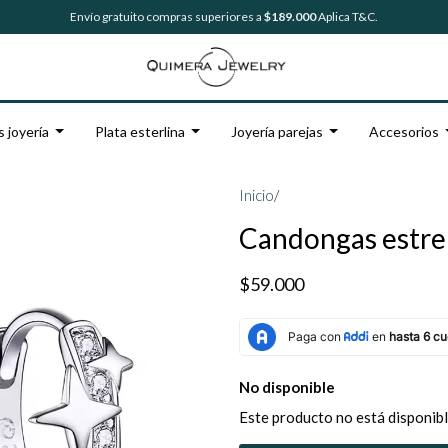
Envío gratuito compras superiores a
$189.000
Aplica T&C.
s joyería
Plata esterlina
Joyería parejas
Accesorios
Inicio
/
Candongas estrell
$59.000
No disponible
Este producto no está disponibl