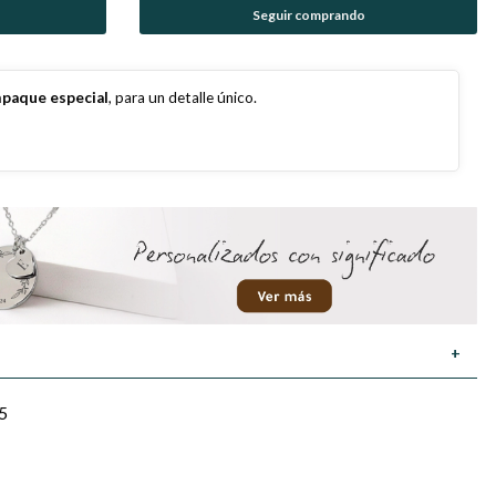
Seguir comprando
paque especial
, para un detalle único.
+
25