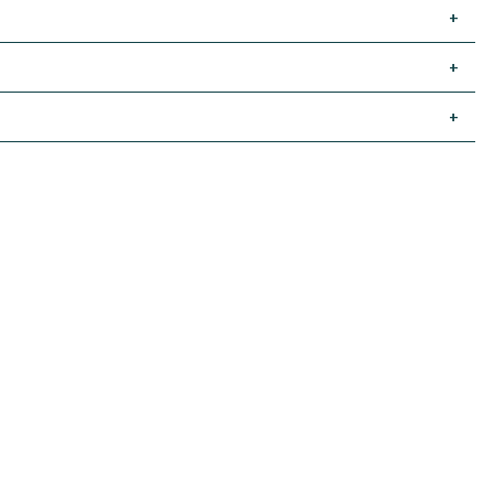
+
+
+