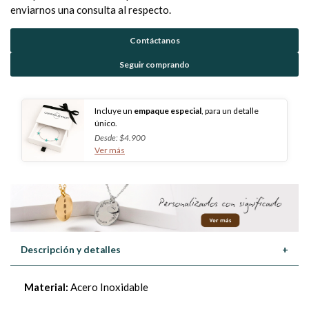
enviarnos una consulta al respecto.
Contáctanos
Seguir comprando
Incluye un
empaque especial
, para un detalle
único.
Desde: $4.900
Ver más
Descripción y detalles
+
Material:
Acero Inoxidable