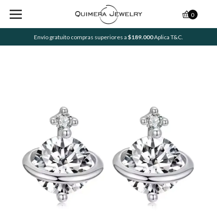
0
Envío gratuito compras superiores a
$189.000
Aplica T&C.