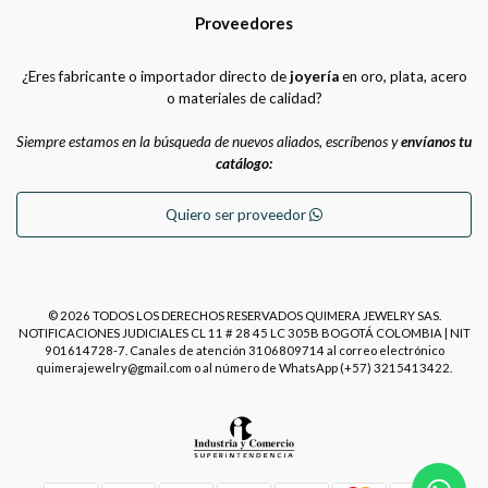
Proveedores
¿Eres fabricante o importador directo de
joyería
en oro, plata, acero
o materiales de calidad?
Siempre estamos en la búsqueda de nuevos aliados, escríbenos y
envíanos tu
catálogo:
Quiero ser proveedor
© 2026 TODOS LOS DERECHOS RESERVADOS QUIMERA JEWELRY SAS.
NOTIFICACIONES JUDICIALES CL 11 # 28 45 LC 305B BOGOTÁ COLOMBIA | NIT
901614728-7. Canales de atención 3106809714 al correo electrónico
quimerajewelry@gmail.com o al número de WhatsApp (+57) 3215413422.