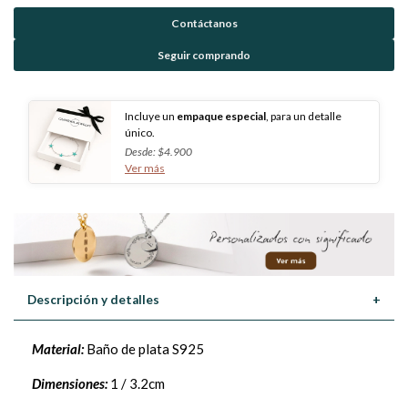
Contáctanos
Seguir comprando
Incluye un
empaque especial
, para un detalle
único.
Desde: $4.900
Ver más
Descripción y detalles
+
Material:
Baño de plata S925
Dimensiones:
1 / 3.2cm