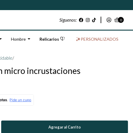
Síguenos:
0
Hombre
Relicarios
PERSONALIZADOS
xidable
/
on micro incrustaciones