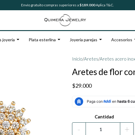
Envío gratuito compras superiores a
$189.000
Aplica T&C.
s joyería
Plata esterlina
Joyería parejas
Accesorios
Inicio
/
Aretes
/
Aretes acero ino
Aretes de flor c
$29.000
Cantidad
-
+