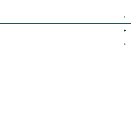
+
+
+