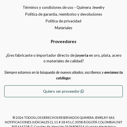
Términos y condiciones de uso - Quimera Jewelry
Política de garantía, reembolso y devoluciones
Política de privacidad
Materiales
Proveedores
¿Eres fabricante o importador directo de
joyería
en oro, plata, acero
o materiales de calidad?
Siempre estamos en la búsqueda de nuevos aliados, escríbenos y
envíanos tu
catálogo:
Quiero ser proveedor
© 2026 TODOS LOS DERECHOS RESERVADOS QUIMERA JEWELRY SAS.
NOTIFICACIONES JUDICIALES CL 11 # 28 45 LC 305B BOGOTÁ COLOMBIA | NIT
901614728-7. Canales de atención 3106809714 al correo electrónico