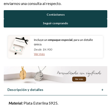
enviarnos una consulta al respecto.
Contáctanos
Seguir comprando
Incluye un
empaque especial
, para un detalle
único.
Desde: $4.900
Ver más
Descripción y detalles
+
Material:
Plata Esterlina S925.