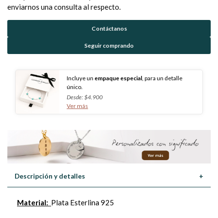
enviarnos una consulta al respecto.
Contáctanos
Seguir comprando
Incluye un
empaque especial
, para un detalle
único.
Desde: $4.900
Ver más
Descripción y detalles
+
Material:
Plata Esterlina 925