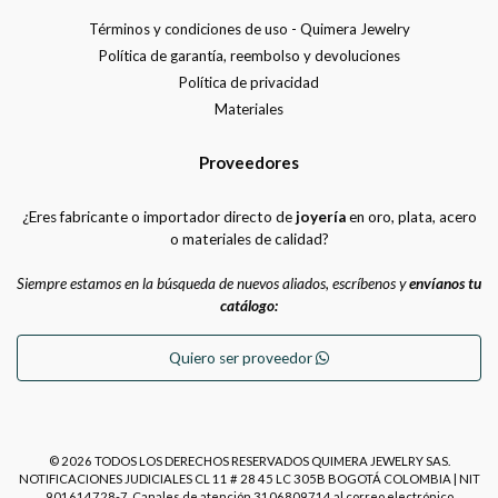
Términos y condiciones de uso - Quimera Jewelry
Política de garantía, reembolso y devoluciones
Política de privacidad
Materiales
Proveedores
¿Eres fabricante o importador directo de
joyería
en oro, plata, acero
o materiales de calidad?
Siempre estamos en la búsqueda de nuevos aliados, escríbenos y
envíanos tu
catálogo:
Quiero ser proveedor
© 2026 TODOS LOS DERECHOS RESERVADOS QUIMERA JEWELRY SAS.
NOTIFICACIONES JUDICIALES CL 11 # 28 45 LC 305B BOGOTÁ COLOMBIA | NIT
901614728-7. Canales de atención 3106809714 al correo electrónico