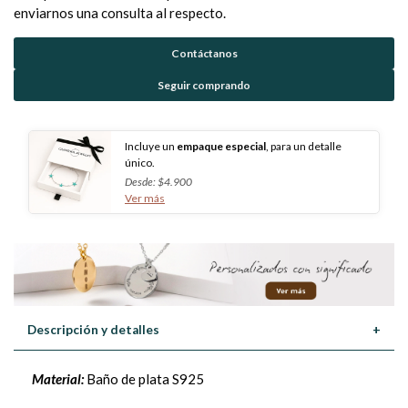
enviarnos una consulta al respecto.
Contáctanos
Seguir comprando
Incluye un
empaque especial
, para un detalle
único.
Desde: $4.900
Ver más
Descripción y detalles
+
Material:
Baño de plata S925