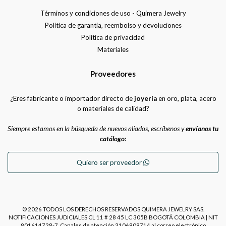
Términos y condiciones de uso - Quimera Jewelry
Política de garantía, reembolso y devoluciones
Política de privacidad
Materiales
Proveedores
¿Eres fabricante o importador directo de
joyería
en oro, plata, acero
o materiales de calidad?
Siempre estamos en la búsqueda de nuevos aliados, escríbenos y
envíanos tu
catálogo:
Quiero ser proveedor
© 2026 TODOS LOS DERECHOS RESERVADOS QUIMERA JEWELRY SAS.
NOTIFICACIONES JUDICIALES CL 11 # 28 45 LC 305B BOGOTÁ COLOMBIA | NIT
901614728-7. Canales de atención 3106809714 al correo electrónico