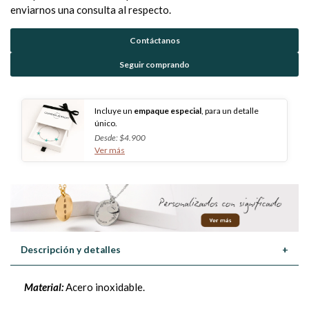
enviarnos una consulta al respecto.
Contáctanos
Seguir comprando
Incluye un
empaque especial
, para un detalle
único.
Desde: $4.900
Ver más
Descripción y detalles
+
Material:
Acero inoxidable.