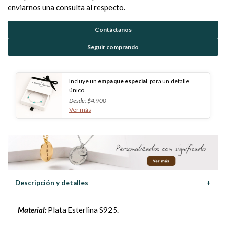
enviarnos una consulta al respecto.
Contáctanos
Seguir comprando
Incluye un
empaque especial
, para un detalle
único.
Desde: $4.900
Ver más
Descripción y detalles
+
Material:
Plata Esterlina S925.