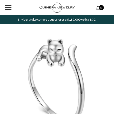
0
Envío gratuito compras superiores a
$189.000
Aplica T&C.