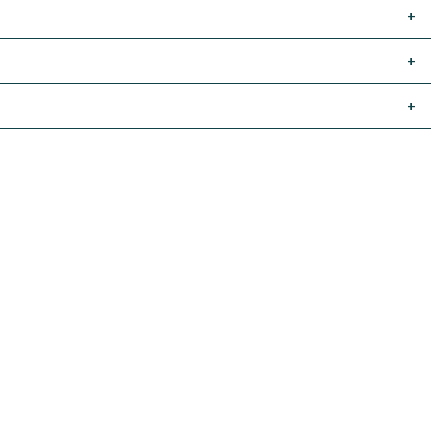
+
+
+