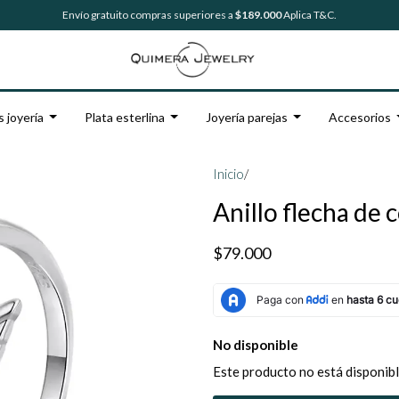
Envío gratuito compras superiores a
$189.000
Aplica T&C.
s joyería
Plata esterlina
Joyería parejas
Accesorios
Inicio
/
Anillo flecha de 
$79.000
No disponible
Este producto no está disponibl