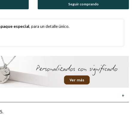
Seguir comprando
paque especial
, para un detalle único.
+
5.