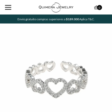
0
Envío gratuito compras superiores a
$189.000
Aplica T&C.