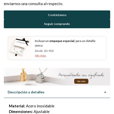
enviarnos una consulta al respecto.
Contáctanos
Seguir comprando
Incluye un
empaque especial
, para un detalle
único.
Desde: $4.900
Ver más
Descripción y detalles
+
Material:
Acero inoxidable
Dimensiones:
Ajustable