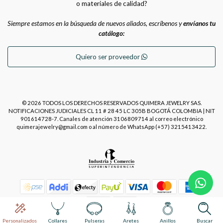
o materiales de calidad?
Siempre estamos en la búsqueda de nuevos aliados, escríbenos y
envíanos tu
catálogo:
Quiero ser proveedor
© 2026 TODOS LOS DERECHOS RESERVADOS QUIMERA JEWELRY SAS.
NOTIFICACIONES JUDICIALES CL 11 # 28 45 LC 305B BOGOTÁ COLOMBIA | NIT
901614728-7. Canales de atención 3106809714 al correo electrónico
quimerajewelry@gmail.com o al número de WhatsApp (+57) 3215413422.
Power by
Placecommerce
Personalizados
Collares
Pulseras
Aretes
Anillos
Buscar